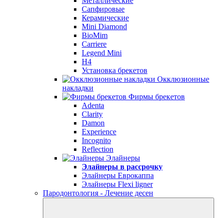
Металлические
Сапфировые
Керамические
Mini Diamond
BioMim
Carriere
Legend Mini
H4
Установка брекетов
Окклюзионные
накладки
Фирмы брекетов
Adenta
Clarity
Damon
Experience
Incognito
Reflection
Элайнеры
Элайнеры в рассрочку
Элайнеры Еврокаппа
Элайнеры Flexi ligner
Пародонтология - Лечение десен