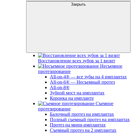
Закрыть
Восстановление всех зубов за 1 визит
Несъемное
протезирование
All-on-4® — все зубы на 4 имплантах
All-on-6® — Несъемный протез
All-on-8®
Зубной мост на имплантах
Коронка на импланте
Съемное
протезирование
Балочный протез на имплантах
Полный съемный протез на имплантах
Протез на мини-имплантах
Съемный протез на 2 имплантах