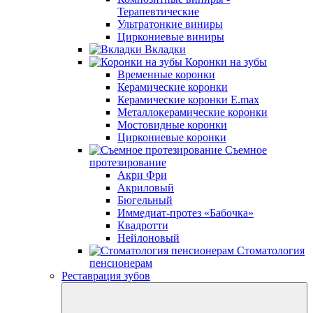
Терапевтические
Ультратонкие виниры
Циркониевые виниры
Вкладки
Коронки на зубы
Временные коронки
Керамические коронки
Керамические коронки E.max
Металлокерамические коронки
Мостовидные коронки
Циркониевые коронки
Съемное
протезирование
Акри Фри
Акриловый
Бюгельный
Иммедиат-протез «Бабочка»
Квадротти
Нейлоновый
Стоматология
пенсионерам
Реставрация зубов