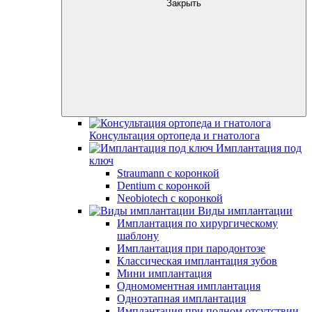
Закрыть
Консультация ортопеда и гнатолога
Имплантация под
ключ
Straumann с коронкой
Dentium с коронкой
Neobiotech с коронкой
Виды имплантации
Имплантация по хирургическому
шаблону
Имплантация при пародонтозе
Классическая имплантация зубов
Мини имплантация
Одномоментная имплантация
Одноэтапная имплантация
Имплантация при полном отсутствии