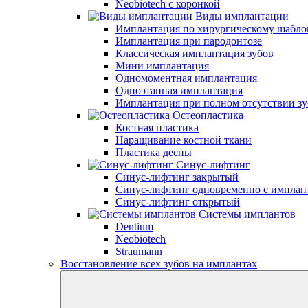
Neobiotech с коронкой
Виды имплантации
Имплантация по хирургическому шабло
Имплантация при пародонтозе
Классическая имплантация зубов
Мини имплантация
Одномоментная имплантация
Одноэтапная имплантация
Имплантация при полном отсутствии зу
Остеопластика
Костная пластика
Наращивание костной ткани
Пластика десны
Синус-лифтинг
Синус-лифтинг закрытый
Синус-лифтинг одновременно с имплан
Синус-лифтинг открытый
Системы имплантов
Dentium
Neobiotech
Straumann
Восстановление всех зубов на имплантах