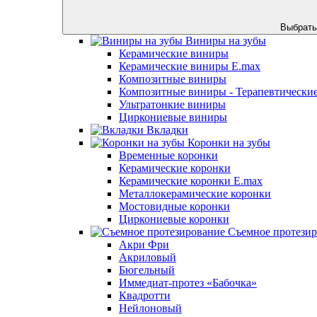
Выбрать
Виниры на зубы
Керамические виниры
Керамические виниры E.max
Композитные виниры
Композитные виниры - Терапевтически
Ультратонкие виниры
Циркониевые виниры
Вкладки
Коронки на зубы
Временные коронки
Керамические коронки
Керамические коронки E.max
Металлокерамические коронки
Мостовидные коронки
Циркониевые коронки
Съемное протези
Акри Фри
Акриловый
Бюгельный
Иммедиат-протез «Бабочка»
Квадротти
Нейлоновый