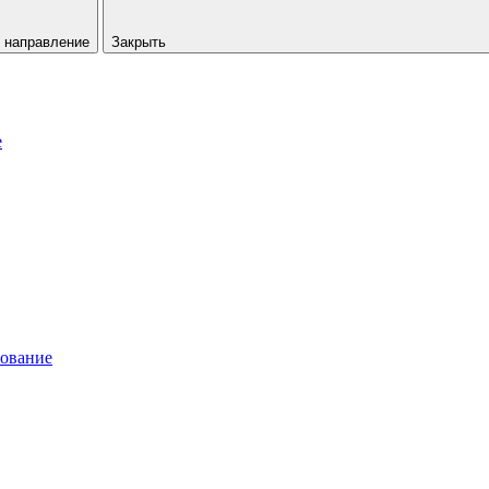
 направление
Закрыть
е
рование