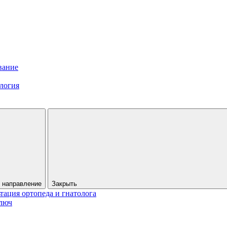
вание
логия
 направление
Закрыть
тация ортопеда и гнатолога
люч