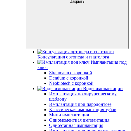
Закрыть
Консультация ортопеда и гнатолога
Имплантация под
ключ
Straumann с коронкой
Dentium с коронкой
Neobiotech с коронкой
Виды имплантации
Имплантация по хирургическому
шаблону
Имплантация при пародонтозе
Классическая имплантация зубов
Мини имплантация
Одномоментная имплантация
Одноэтапная имплантация
Имплантация при полном отсутствии