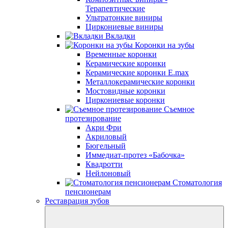
Терапевтические
Ультратонкие виниры
Циркониевые виниры
Вкладки
Коронки на зубы
Временные коронки
Керамические коронки
Керамические коронки E.max
Металлокерамические коронки
Мостовидные коронки
Циркониевые коронки
Съемное
протезирование
Акри Фри
Акриловый
Бюгельный
Иммедиат-протез «Бабочка»
Квадротти
Нейлоновый
Стоматология
пенсионерам
Реставрация зубов