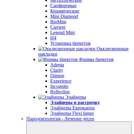
Металлические
Сапфировые
Керамические
Mini Diamond
BioMim
Carriere
Legend Mini
H4
Установка брекетов
Окклюзионные
накладки
Фирмы брекетов
Adenta
Clarity
Damon
Experience
Incognito
Reflection
Элайнеры
Элайнеры в рассрочку
Элайнеры Еврокаппа
Элайнеры Flexi ligner
Пародонтология - Лечение десен