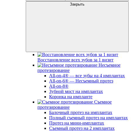
Закрыть
Восстановление всех зубов за 1 визит
Несъемное
протезирование
All-on-4® — все зубы на 4 имплантах
All-on-6® — Несъемный протез
All-on-8®
Зубной мост на имплантах
Коронка на импланте
Съемное
протезирование
Балочный протез на имплантах
Полный съемный протез на имплантах
Протез на мини-имплантах
Съемный протез на 2 имплантах