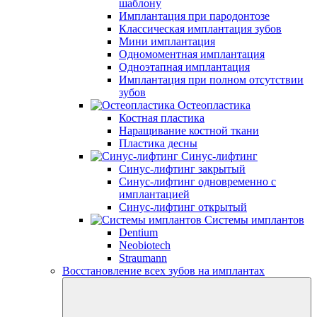
шаблону
Имплантация при пародонтозе
Классическая имплантация зубов
Мини имплантация
Одномоментная имплантация
Одноэтапная имплантация
Имплантация при полном отсутствии
зубов
Остеопластика
Костная пластика
Наращивание костной ткани
Пластика десны
Синус-лифтинг
Синус-лифтинг закрытый
Синус-лифтинг одновременно с
имплантацией
Синус-лифтинг открытый
Системы имплантов
Dentium
Neobiotech
Straumann
Восстановление всех зубов на имплантах