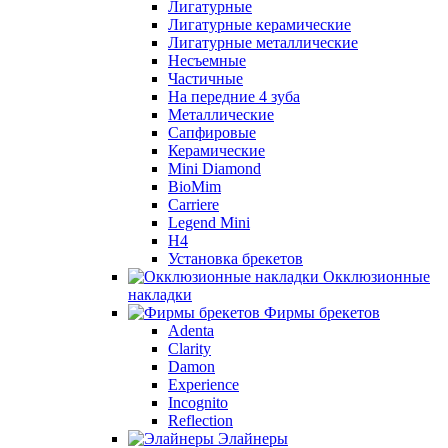
Лигатурные
Лигатурные керамические
Лигатурные металлические
Несъемные
Частичные
На передние 4 зуба
Металлические
Сапфировые
Керамические
Mini Diamond
BioMim
Carriere
Legend Mini
H4
Установка брекетов
Окклюзионные
накладки
Фирмы брекетов
Adenta
Clarity
Damon
Experience
Incognito
Reflection
Элайнеры