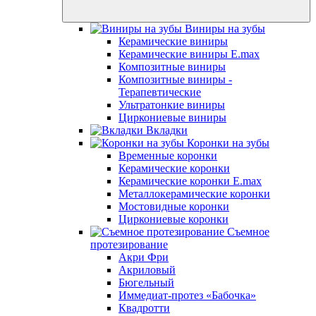
Виниры на зубы
Керамические виниры
Керамические виниры E.max
Композитные виниры
Композитные виниры -
Терапевтические
Ультратонкие виниры
Циркониевые виниры
Вкладки
Коронки на зубы
Временные коронки
Керамические коронки
Керамические коронки E.max
Металлокерамические коронки
Мостовидные коронки
Циркониевые коронки
Съемное
протезирование
Акри Фри
Акриловый
Бюгельный
Иммедиат-протез «Бабочка»
Квадротти