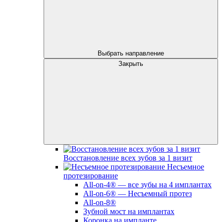
Выбрать направление
Закрыть
Восстановление всех зубов за 1 визит
Несъемное
протезирование
All-on-4® — все зубы на 4 имплантах
All-on-6® — Несъемный протез
All-on-8®
Зубной мост на имплантах
Коронка на импланте