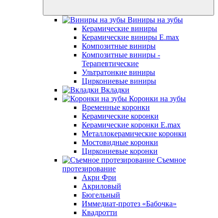
Виниры на зубы
Керамические виниры
Керамические виниры E.max
Композитные виниры
Композитные виниры -
Терапевтические
Ультратонкие виниры
Циркониевые виниры
Вкладки
Коронки на зубы
Временные коронки
Керамические коронки
Керамические коронки E.max
Металлокерамические коронки
Мостовидные коронки
Циркониевые коронки
Съемное
протезирование
Акри Фри
Акриловый
Бюгельный
Иммедиат-протез «Бабочка»
Квадротти