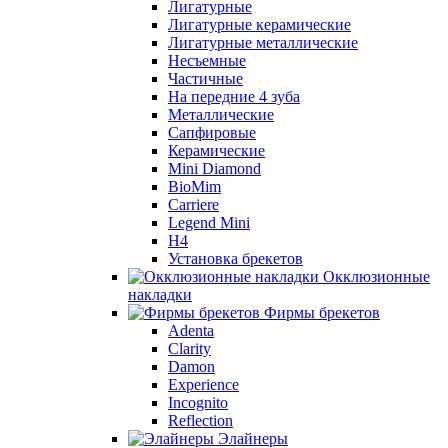
Лигатурные
Лигатурные керамические
Лигатурные металлические
Несъемные
Частичные
На передние 4 зуба
Металлические
Сапфировые
Керамические
Mini Diamond
BioMim
Carriere
Legend Mini
H4
Установка брекетов
Окклюзионные
накладки
Фирмы брекетов
Adenta
Clarity
Damon
Experience
Incognito
Reflection
Элайнеры