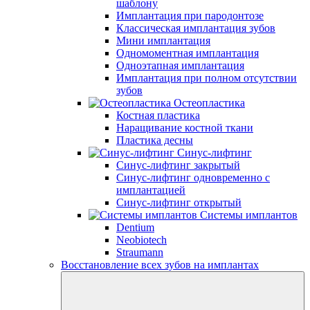
шаблону
Имплантация при пародонтозе
Классическая имплантация зубов
Мини имплантация
Одномоментная имплантация
Одноэтапная имплантация
Имплантация при полном отсутствии
зубов
Остеопластика
Костная пластика
Наращивание костной ткани
Пластика десны
Синус-лифтинг
Синус-лифтинг закрытый
Синус-лифтинг одновременно с
имплантацией
Синус-лифтинг открытый
Системы имплантов
Dentium
Neobiotech
Straumann
Восстановление всех зубов на имплантах