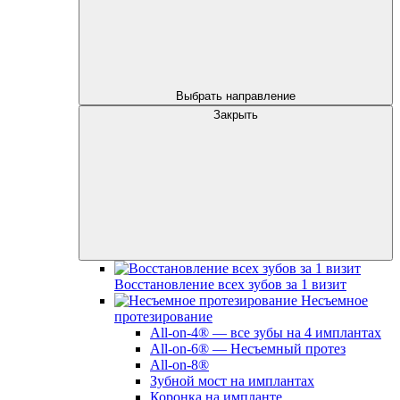
Выбрать направление
Закрыть
Восстановление всех зубов за 1 визит
Несъемное
протезирование
All-on-4® — все зубы на 4 имплантах
All-on-6® — Несъемный протез
All-on-8®
Зубной мост на имплантах
Коронка на импланте