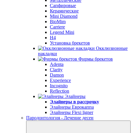
Металлические
Сапфировые
Керамические
Mini Diamond
BioMim
Carriere
Legend Mini
H4
Установка брекетов
Окклюзионные
накладки
Фирмы брекетов
Adenta
Clarity
Damon
Experience
Incognito
Reflection
Элайнеры
Элайнеры в рассрочку
Элайнеры Еврокаппа
Элайнеры Flexi ligner
Пародонтология - Лечение десен