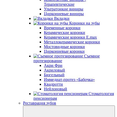
Терапевтические
Ультратонкие виниры
Циркониевые виниры
Вкладки
Коронки на зубы
Временные коронки
Керамические коронки
Керамические коронки E.max
Металлокерамические коронки
Мостовидные коронки
Циркониевые коронки
Съемное
протезирование
Акри Фри
Акриловый
Бюгельный
Иммедиат-протез «Бабочка»
Квадротти
Нейлоновый
Стоматология
пенсионерам
Реставрация зубов