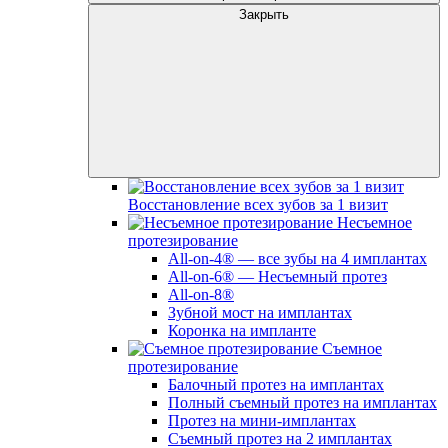
Закрыть
Восстановление всех зубов за 1 визит
Несъемное
протезирование
All-on-4® — все зубы на 4 имплантах
All-on-6® — Несъемный протез
All-on-8®
Зубной мост на имплантах
Коронка на импланте
Съемное
протезирование
Балочный протез на имплантах
Полный съемный протез на имплантах
Протез на мини-имплантах
Съемный протез на 2 имплантах