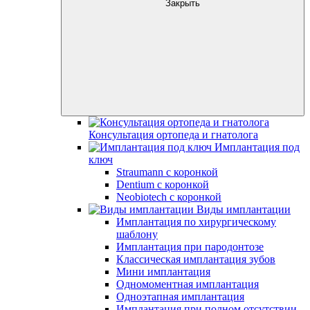
Закрыть
Консультация ортопеда и гнатолога
Имплантация под
ключ
Straumann с коронкой
Dentium с коронкой
Neobiotech с коронкой
Виды имплантации
Имплантация по хирургическому
шаблону
Имплантация при пародонтозе
Классическая имплантация зубов
Мини имплантация
Одномоментная имплантация
Одноэтапная имплантация
Имплантация при полном отсутствии