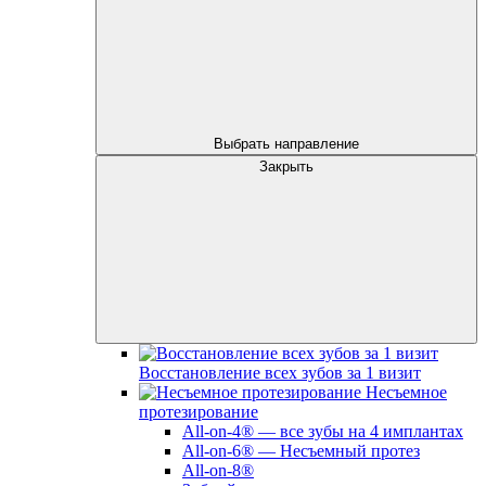
Выбрать направление
Закрыть
Восстановление всех зубов за 1 визит
Несъемное
протезирование
All-on-4® — все зубы на 4 имплантах
All-on-6® — Несъемный протез
All-on-8®