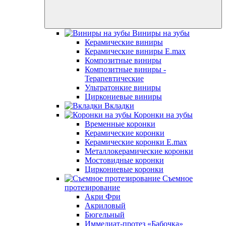
Виниры на зубы
Керамические виниры
Керамические виниры E.max
Композитные виниры
Композитные виниры -
Терапевтические
Ультратонкие виниры
Циркониевые виниры
Вкладки
Коронки на зубы
Временные коронки
Керамические коронки
Керамические коронки E.max
Металлокерамические коронки
Мостовидные коронки
Циркониевые коронки
Съемное
протезирование
Акри Фри
Акриловый
Бюгельный
Иммедиат-протез «Бабочка»