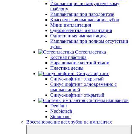
Имплантация по хирургическому
шаблону
Имплантация при пародонтозе
Классическая имплантация зубов
Мини имплантация
Одномоментная имплантация
Одноэтапная имплантация
Имплантация при полном отсутствии
зубов
Остеопластика
Костная пластика
Наращивание костной ткани
Пластика десны
Синус-лифтинг
Синус-лифтинг закрытый
Синус-лифтинг одновременно с
имплантацией
Синус-лифтинг открытый
Системы имплантов
Dentium
Neobiotech
Straumann
Восстановление всех зубов на имплантах