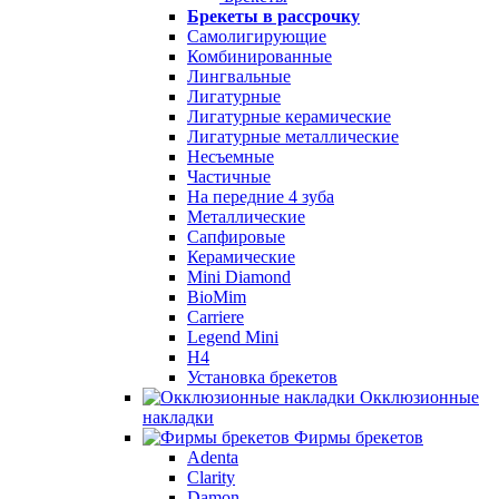
Брекеты в рассрочку
Самолигирующие
Комбинированные
Лингвальные
Лигатурные
Лигатурные керамические
Лигатурные металлические
Несъемные
Частичные
На передние 4 зуба
Металлические
Сапфировые
Керамические
Mini Diamond
BioMim
Carriere
Legend Mini
H4
Установка брекетов
Окклюзионные
накладки
Фирмы брекетов
Adenta
Clarity
Damon